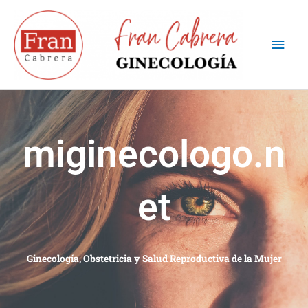
Ir
Men
al
contenido
princ
miginecologo.n
et
Ginecología, Obstetricia y Salud Reproductiva de la Mujer